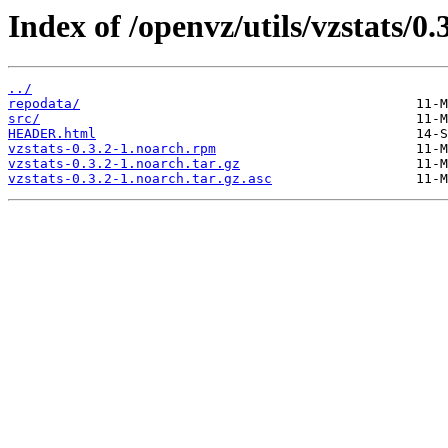
Index of /openvz/utils/vzstats/0.3
../
repodata/
src/
HEADER.html
vzstats-0.3.2-1.noarch.rpm
vzstats-0.3.2-1.noarch.tar.gz
vzstats-0.3.2-1.noarch.tar.gz.asc